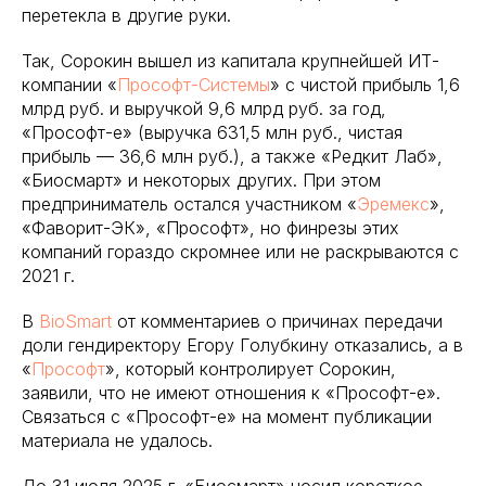
перетекла в другие руки.
Так, Сорокин вышел из капитала крупнейшей ИТ-
компании «
Прософт-Системы
» с чистой прибыль 1,6
млрд руб. и выручкой 9,6 млрд руб. за год,
«Прософт-е» (выручка 631,5 млн руб., чистая
прибыль — 36,6 млн руб.), а также «Редкит Лаб»,
«Биосмарт» и некоторых других. При этом
предприниматель остался участником «
Эремекс
»,
«Фаворит-ЭК», «Прософт», но финрезы этих
компаний гораздо скромнее или не раскрываются с
2021 г.
В
BioSmart
от комментариев о причинах передачи
доли гендиректору Егору Голубкину отказались, а в
«
Прософт
», который контролирует Сорокин,
заявили, что не имеют отношения к «Прософт-е».
Связаться с «Прософт-е» на момент публикации
материала не удалось.