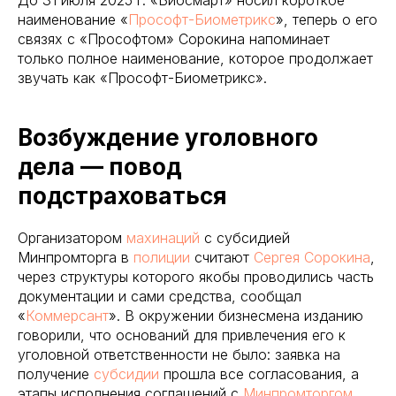
До 31 июля 2025 г. «Биосмарт» носил короткое
наименование «
Прософт-Биометрикс
», теперь о его
связях с «Прософтом» Сорокина напоминает
только полное наименование, которое продолжает
звучать как «Прософт-Биометрикс».
Возбуждение уголовного
дела — повод
подстраховаться
Организатором
махинаций
с субсидией
Минпромторга в
полиции
считают
Сергея Сорокина
,
через структуры которого якобы проводились часть
документации и сами средства, сообщал
«
Коммерсант
». В окружении бизнесмена изданию
говорили, что оснований для привлечения его к
уголовной ответственности не было: заявка на
получение
субсидии
прошла все согласования, а
этапы исполнения соглашений с
Минпромторгом