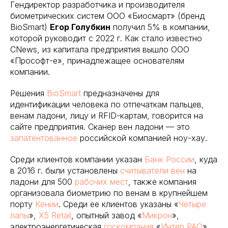
Гендиректор разработчика и производителя
биометрических систем ООО «Биосмарт» (бренд
BioSmart)
Егор Голубкин
получил 5% в компании,
которой руководит с 2022 г. Как стало известно
CNews, из капитала предприятия вышло ООО
«Прософт-е», принадлежащее основателям
компании.
Решения
BioSmart
предназначены для
идентификации человека по отпечаткам пальцев,
венам ладони, лицу и RFID-картам, говорится на
сайте предприятия. Сканер вен ладони — это
запатентованное
российской компанией ноу-хау.
Среди клиентов компании указан
Банк России
, куда
в 2016 г. были установлены
считыватели
вен
на
ладони для 500
рабочих мест
, также компания
организовала биометрию по венам в крупнейшем
порту
Кении
. Среди ее клиентов указаны «
Четыре
лапы
»,
X5 Retail
, опытный завод «
Микрон
»,
электроэнергетическая
госкомпания
«
Интер РАО
»,