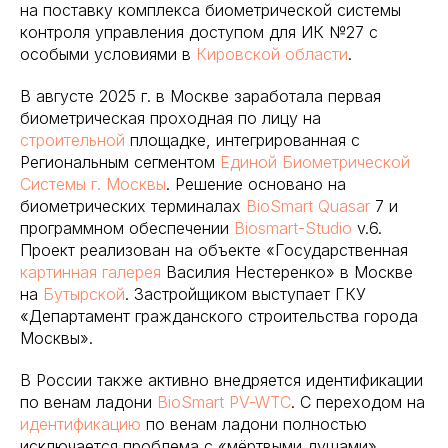
на поставку комплекса биометрической системы
контроля управления доступом для ИК №27 с
особыми условиями в
Кировской области
.
В августе 2025 г. в Москве заработала первая
биометрическая проходная по лицу на
строительной
площадке, интегрированная с
Региональным сегментом
Единой Биометрической
Системы
г. Москвы
. Решение основано на
биометрических терминалах
BioSmart Quasar
7 и
программном обеспечении
Biosmart-Studio
v.6.
Проект реализован на объекте «Государственная
картинная галерея
Василия Нестеренко» в Москве
на
Бутырской
. Застройщиком выступает ГКУ
«Департамент гражданского строительства города
Москвы».
В России также активно внедряется идентификации
по венам ладони
BioSmart PV-WTC
. С переходом на
идентификацию
по венам ладони полностью
исключается проблема с «мёртвыми душами».