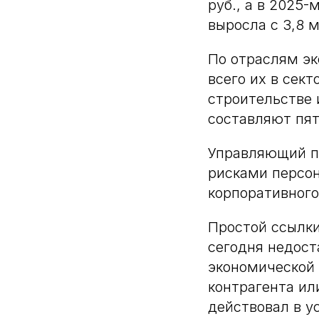
руб., а в 2025
выросла с 3,8 м
По отраслям э
всего их в сек
строительстве 
составляют пят
Управляющий па
рисками персо
корпоративного
Простой ссылки
сегодня недост
экономической 
контрагента ил
действовал в у