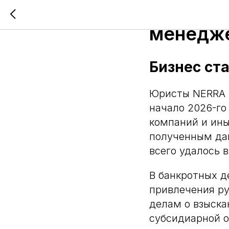
Бизнес с
менедж
Бизнес ст
Юристы NERRA п
начало 2026-го
компаний и ины
полученным дан
всего удалось 
В банкротных де
привлечения ру
делам о взыска
субсидиарной о