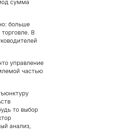
риод сумма
но: больше
 торговле. В
уководителей
что управление
емлемой частью
нъюнктуру
ьств
будь то выбор
ктор
ый анализ,