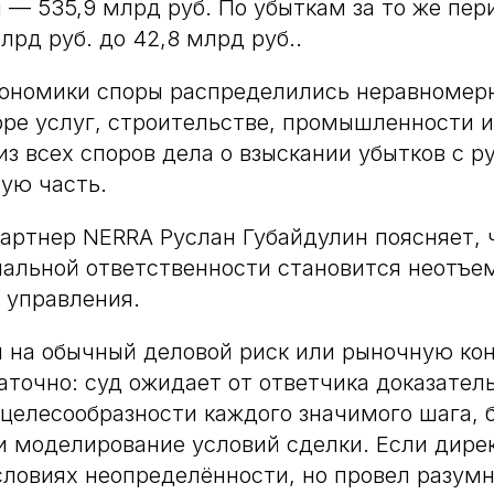
-м — 535,9 млрд руб. По убыткам за то же пе
лрд руб. до 42,8 млрд руб..
кономики споры распределились неравномер
торе услуг, строительстве, промышленности и
из всех споров дела о взыскании убытков с р
ую часть.
ртнер NERRA Руслан Губайдулин поясняет, 
нальной ответственности становится неотъ
 управления.
 на обычный деловой риск или рыночную ко
аточно: суд ожидает от ответчика доказател
целесообразности каждого значимого шага, 
и моделирование условий сделки. Если дире
словиях неопределённости, но провел разумн