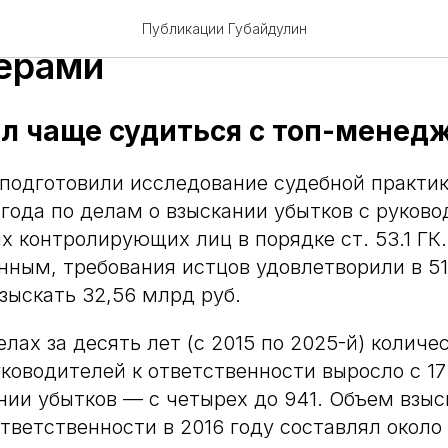
тал чаще судиться с топ
Публикации Губайдулин
ерами
ал чаще судиться с топ-менед
одготовили исследование судебной практики
 года по делам о взыскании убытков с руков
х контролирующих лиц в порядке ст. 53.1 ГК
ным, требования истцов удовлетворили в 51
взыскать 32,56 млрд руб.
лах за десять лет (с 2015 по 2025-й) количе
ководителей к ответственности выросло с 17
нии убытков — с четырех до 941. Объем взыс
тветственности в 2016 году составлял около