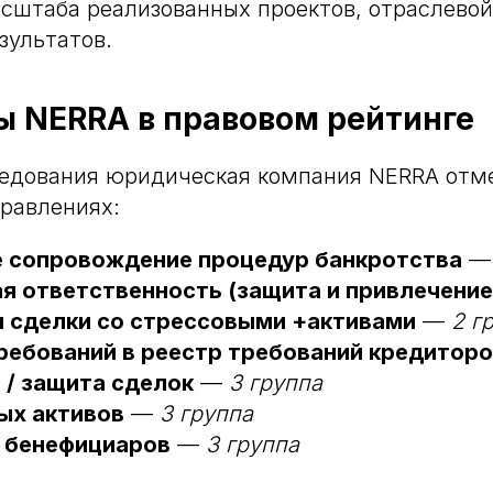
сштаба реализованных проектов, отраслевой
зультатов.
ы NERRA в правовом рейтинге
ледования юридическая компания NERRA отм
равлениях:
 сопровождение процедур банкротства
я ответственность (защита и привлечение
и сделки со стрессовыми +активами
—
2 г
ребований в реестр требований кредитор
 / защита сделок
—
3 группа
ых активов
—
3 группа
 бенефициаров
—
3 группа