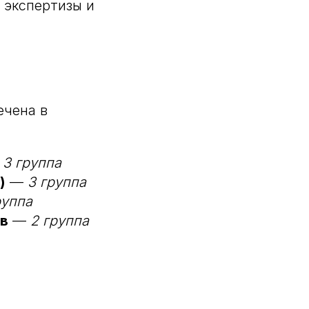
 экспертизы и
ечена в
—
3 группа
)
—
3 группа
руппа
ов
—
2 группа