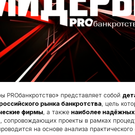
ры PROбанкротство» представляет собой
дет
российского рынка банкротства
, цель кот
ческие фирмы
, а также
наиболее надёжных
в
, сопровождающих проекты в рамках процед
роводится на основе анализа практического