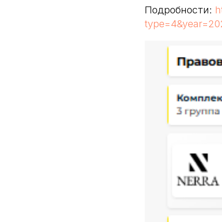
Подробности:
h
type=4&year=20