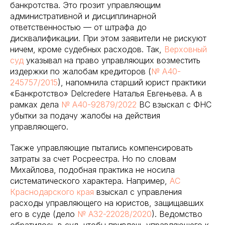
банкротства. Это грозит управляющим
административной и дисциплинарной
ответственностью — от штрафа до
дисквалификации. При этом заявители не рискуют
ничем, кроме судебных расходов. Так,
Верховный
суд
указывал на право управляющих возместить
издержки по жалобам кредиторов (
№ А40-
245757/2015
), напомнила старший юрист практики
«Банкротство» Delcredere Наталья Евгеньева. А в
рамках дела
№ A40-92879/2022
ВС взыскал с ФНС
убытки за подачу жалобы на действия
управляющего.
Также управляющие пытались компенсировать
затраты за счет Росреестра. Но по словам
Михайлова, подобная практика не носила
систематического характера. Например,
АС
Краснодарского края
взыскал с управления
расходы управляющего на юристов, защищавших
его в суде (дело
№ А32-22028/2020
). Ведомство
обратилось в суд, чтобы привлечь управляющего к