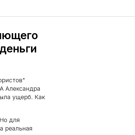
ляющего
 деньги
юристов"
A Александра
ыла ущерб. Как
Но для
 а реальная