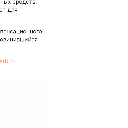
ных средств,
ет для
мпенсационного
провинившийся
arbitr-