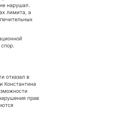
 не нарушал.
ах лимита, а
спечительных
сационной
 спор.
и отказал в
ии Константина
возможности
нарушения прав
яются