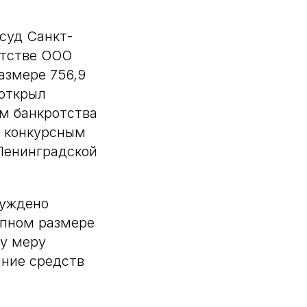
суд Санкт-
отстве ООО
азмере 756,9
 открыл
м банкротства
а конкурсным
Ленинградской
буждено
упном размере
му меру
ание средств