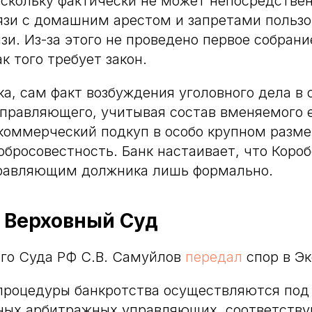
оскольку фактически не может непосредстве
язи с домашним арестом и запретами пользо
зи. Из-за этого не проведено первое собрани
к того требует закон.
а, сам факт возбуждения уголовного дела в
правляющего, учитывая состав вменяемого 
коммерческий подкуп в особо крупном размер
обросовестность. Банк настаивает, что Короб
равляющим должника лишь формально.
 Верховный Суд
го Суда РФ С.В. Самуйлов
передал
спор в Э
 процедуры банкротства осуществляются под
ных арбитражных управляющих, соответств