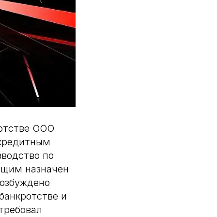
ротстве ООО
 кредитным
зводство по
ющим назначен
возбуждено
банкротстве и
отребовал