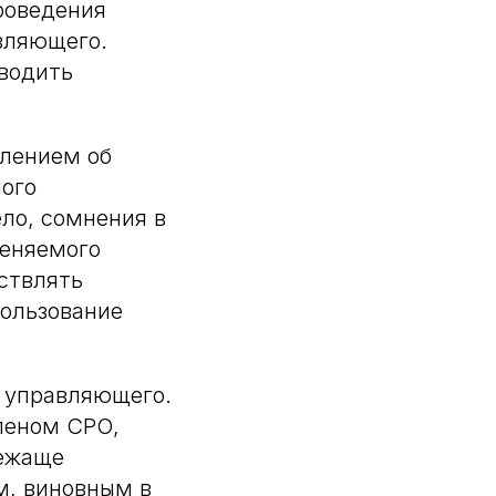
проведения
вляющего.
оводить
влением об
ного
ло, сомнения в
меняемого
ствлять
пользование
я управляющего.
леном СРО,
лежаще
м, виновным в