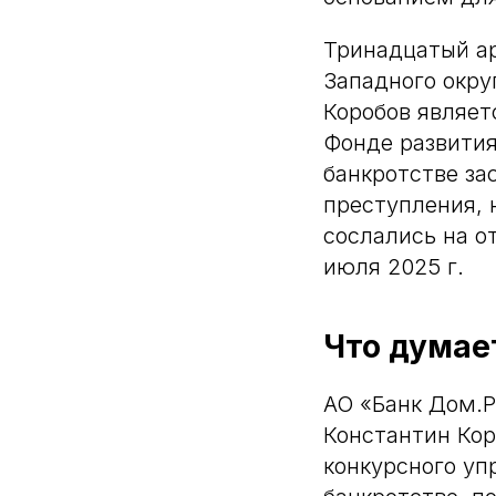
Тринадцатый а
Западного окру
Коробов являе
Фонде развития
банкротстве за
преступления, 
сослались на о
июля 2025 г.
Что думае
АО «Банк Дом.Р
Константин Кор
конкурсного упр