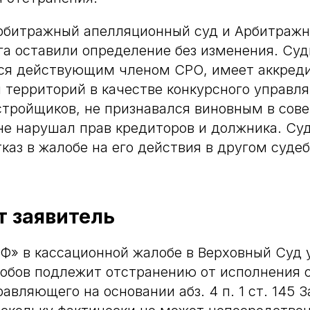
рбитражный апелляционный суд и Арбитражн
га оставили определение без изменения. Суд
тся действующим членом СРО, имеет аккред
 территорий в качестве конкурсного управл
стройщиков, не признавался виновным в сов
не нарушал прав кредиторов и должника. Су
тказ в жалобе на его действия в другом суде
т заявитель
Ф» в кассационной жалобе в Верховный Суд у
обов подлежит отстранению от исполнения 
авляющего на основании абз. 4 п. 1 ст. 145 З