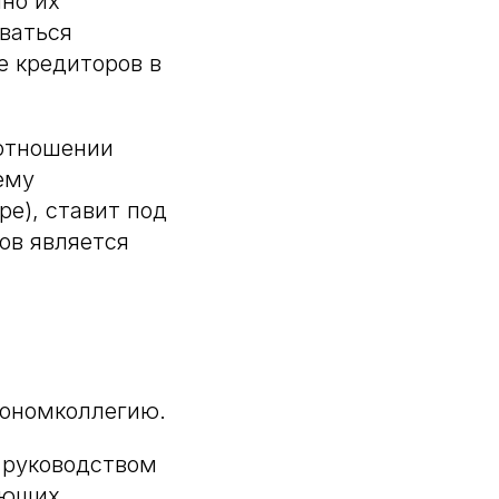
нно их
ваться
е кредиторов в
 отношении
ему
е), ставит под
ов является
кономколлегию.
 руководством
ующих