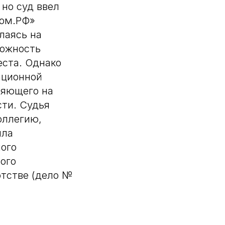
но суд ввел
Дом.РФ»
лаясь на
можность
еста. Однако
ационной
ляющего на
сти. Судья
оллегию,
ила
ного
ого
отстве (дело №