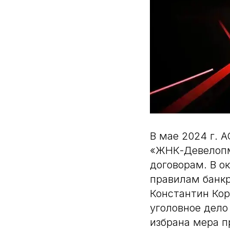
В мае 2024 г. 
«ЖНК-Девелопме
договорам. В о
правилам банк
Константин Кор
уголовное дело
избрана мера п