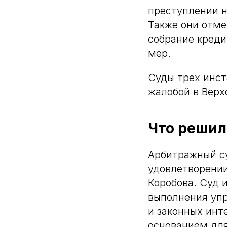
преступлении н
Также они отме
собрание креди
мер.
Суды трех инст
жалобой в Верх
Что решил
Арбитражный су
удовлетворении
Коробова. Суд 
выполнения уп
и законных инт
основанием для