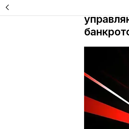
ВС: дом
управля
банкрот