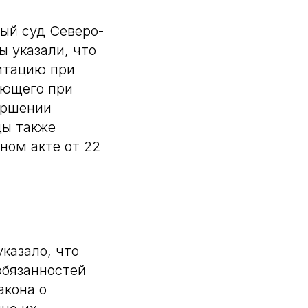
ый суд Северо-
ы указали, что
итацию при
яющего при
ершении
ды также
бном акте от 22
казало, что
обязанностей
акона о