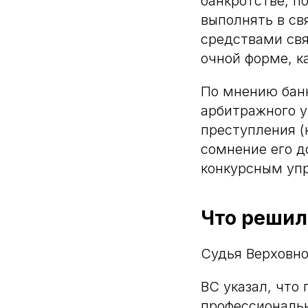
банкротстве, п
выполнять в св
средствами свя
очной форме, ка
По мнению банк
арбитражного у
преступления (
сомнение его д
конкурсным уп
Что решил
Судья Верховно
ВС указал, что
профессиональ