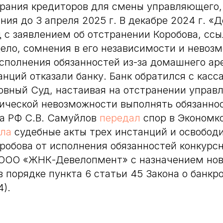
рания кредиторов для смены управляющего, 
ния до 3 апреля 2025 г. В декабре 2024 г. «
д с заявлением об отстранении Коробова, ссы
ело, сомнения в его независимости и невоз
сполнения обязанностей из-за домашнего ар
анций отказали банку. Банк обратился с касс
овный Суд, настаивая на отстранении управ
ической невозможности выполнять обязанно
а РФ С.В. Самуйлов
передал
спор в Экономк
ла
судебные акты трех инстанций и освобод
робова от исполнения обязанностей конкурс
ООО «ЖНК-Девелопмент» с назначением нов
 порядке пункта 6 статьи 45 Закона о банкр
).