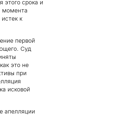
 этого срока и
с момента
 истек к
ение первой
ющего. Суд
риняты
как это не
ктивы при
елляция
ка исковой
ие апелляции