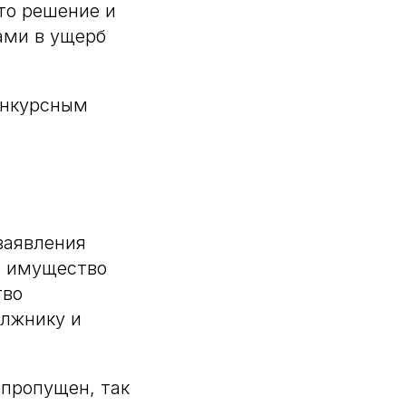
то решение и
вами в ущерб
онкурсным
заявления
е имущество
тво
олжнику и
 пропущен, так