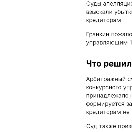
Суды апелляцио
взыскали убытк
кредиторам.
Гранкин пожало
управляющим 10
Что решил
Арбитражный су
конкурсного уп
принадлежало н
формируется за
кредиторам не 
Суд также приз