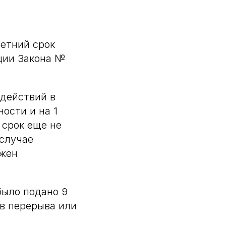
летний срок
кции Закона №
 действий в
ости и на 1
 срок еще не
 случае
лжен
было подано 9
ов перерыва или