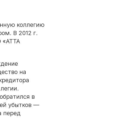
анную коллегию
ом. В 2012 г.
О «АТТА
ждение
щество на
 кредитора
легии.
обратился в
лей убытков —
а перед