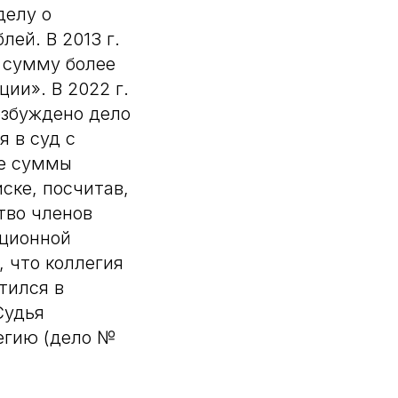
делу о
ей. В 2013 г.
 сумму более
ии». В 2022 г.
озбуждено дело
 в суд с
ре суммы
ске, посчитав,
тво членов
ационной
, что коллегия
тился в
Судья
егию (дело №