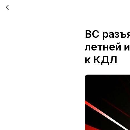
ВС разъ
летней 
к КДЛ