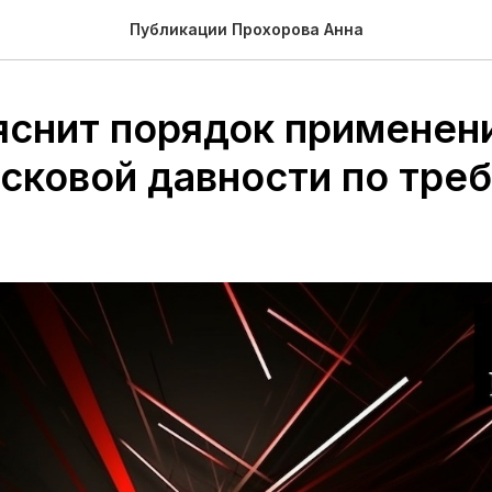
Публикации Прохорова Анна
яснит порядок применени
исковой давности по тре