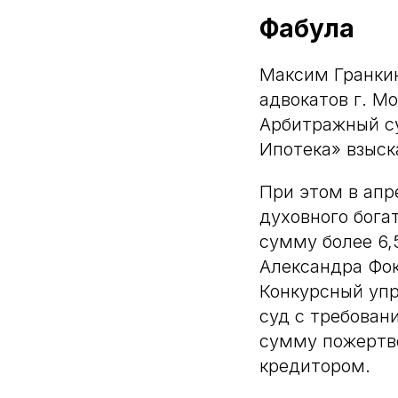
Фабула
Максим Гранкин
адвокатов г. Мо
Арбитражный су
Ипотека» взыск
При этом в апр
духовного бога
сумму более 6,
Александра Фок
Конкурсный упр
суд с требован
сумму пожертво
кредитором.