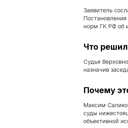
Заявитель сосла
Постановления 
норм ГК РФ об 
Что решил
Судья Верховно
назначив засед
Почему эт
Максим Саликов
суды нижестоящ
объективной ис