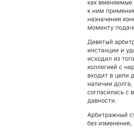
как вменяемые 
к ним применим
назначения кон
моменту подачи
Девятый арбит
инстанции и уд
исходил из тог
коллегией с нар
входит в цели 
наличии долга,
согласилась с 
давности.
Арбитражный су
без изменения,