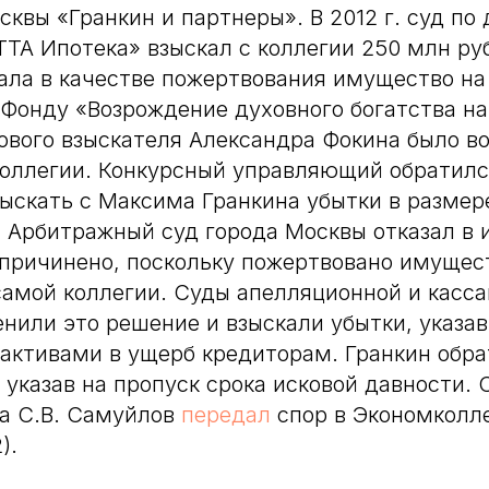
сквы «Гранкин и партнеры». В 2012 г. суд по 
ТТА Ипотека» взыскал с коллегии 250 млн рубл
ала в качестве пожертвования имущество на
 Фонду «Возрождение духовного богатства нац
ового взыскателя Александра Фокина было в
коллегии. Конкурсный управляющий обратился
ыскать с Максима Гранкина убытки в разме
 Арбитражный суд города Москвы отказал в и
 причинено, поскольку пожертвовано имущес
 самой коллегии. Суды апелляционной и касс
нили это решение и взыскали убытки, указав
активами в ущерб кредиторам. Гранкин обра
 указав на пропуск срока исковой давности. 
а С.В. Самуйлов
передал
спор в Экономколл
).