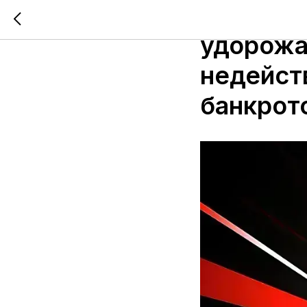
Верховн
удорожа
недейст
банкрот