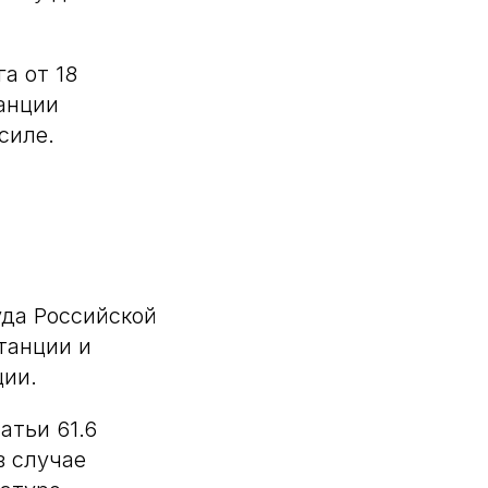
а от 18
анции
силе.
уда Российской
танции и
ции.
атьи 61.6
в случае