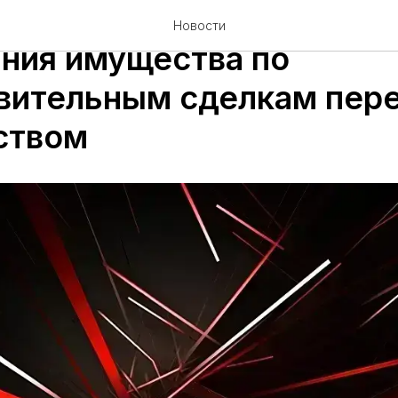
ый Суд подтвердил взыс
Новости
ния имущества по
вительным сделкам пер
ством