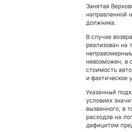
Занятая Верхов
направленной н
должника.
В случае возвр
реализован на 
неправомерными
невозможен, в 
стоимость авто
и фактическое 
Указанный подх
условиях значи
вызванного, в 
расходов на ло
дефицитом пред