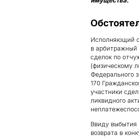
имущества.
Обстояте
Исполняющий о
в арбитражный 
сделок по отчу
(физическому ли
Федерального з
170 Гражданско
участники сдел
ликвидного акт
неплатежеспос
Ввиду выбытия 
возврата в кон