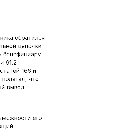
ника обратился
льной цепочки
у бенефициару
и 61.2
статей 166 и
 полагал, что
ый вывод
зможности его
яющий