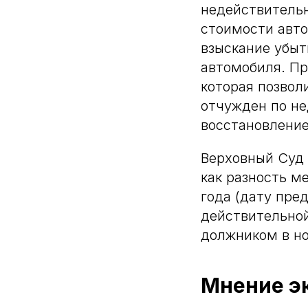
недействитель
стоимости авто
взыскание убы
автомобиля. Пр
которая позвол
отчужден по не
восстановлени
Верховный Суд
как разность м
года (дату пре
действительно
должником в но
Мнение э