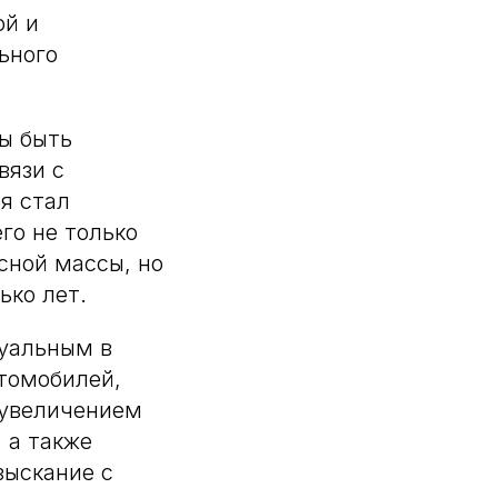
ой и
ьного
бы быть
вязи с
я стал
го не только
сной массы, но
ько лет.
туальным в
втомобилей,
 увеличением
 а также
зыскание с