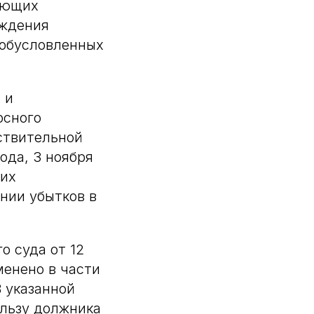
ляющих
уждения
 обусловленных
 и
рсного
ствительной
ода, 3 ноября
 их
нии убытков в
 суда от 12
менено в части
В указанной
ользу должника