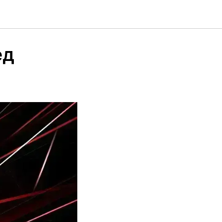
кание
ед