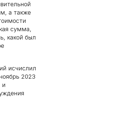
твительной
м, а также
тоимости
кая сумма,
ь, какой был
ое
ий исчислил
ноябрь 2023
 и
чуждения