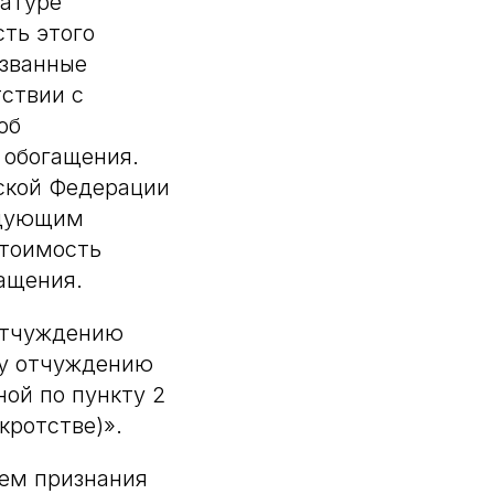
натуре
ть этого
ызванные
ствии с
об
 обогащения.
йской Федерации
едующим
стоимость
гащения.
 отчуждению
му отчуждению
ой по пункту 2
кротстве)».
ием признания