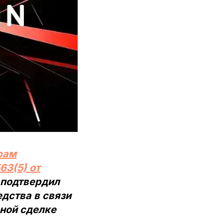
рам
3(5) от
 подтвердил
дства в связи
ной сделке